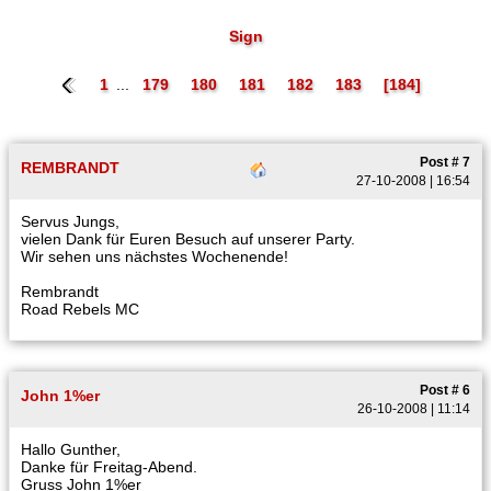
Sign
1
...
179
180
181
182
183
[184]
Post # 7
REMBRANDT
27-10-2008 | 16:54
Servus Jungs,
vielen Dank für Euren Besuch auf unserer Party.
Wir sehen uns nächstes Wochenende!
Rembrandt
Road Rebels MC
Post # 6
John 1%er
26-10-2008 | 11:14
Hallo Gunther,
Danke für Freitag-Abend.
Gruss John 1%er